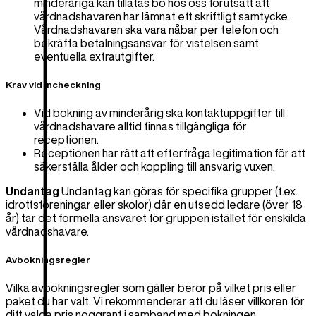
minderåriga kan tillåtas bo hos oss förutsatt att
vårdnadshavaren har lämnat ett skriftligt samtycke.
Vårdnadshavaren ska vara nåbar per telefon och
bekräfta betalningsansvar för vistelsen samt
eventuella extrautgifter.
Krav vid incheckning
Vid bokning av minderårig ska kontaktuppgifter till
vårdnadshavare alltid finnas tillgängliga för
receptionen.
Receptionen har rätt att efterfråga legitimation för att
säkerställa ålder och koppling till ansvarig vuxen.
Undantag
Undantag kan göras för specifika grupper (t.ex.
idrottsföreningar eller skolor) där en utsedd ledare (över 18
år) tar det formella ansvaret för gruppen istället för enskilda
vårdnadshavare.
Avbokningsregler
Vilka avbokningsregler som gäller beror på vilket pris eller
paket du har valt. Vi rekommenderar att du läser villkoren för
ditt valda pris noggrant i samband med bokningen.