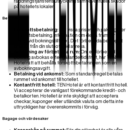
räddningstjänstens utryckning samt eventuella skador
på hotellets lokaler.
Betalning
Förskottsbetalning:
För vissa priser och paket gäller
förskottsbetalning. Information om detta framgår
tydligt vid bokningstillfället. Det förbetalda beloppet
dras av från din slutnota vid avresa.
Avbokning av förbetalda rum:
Om en förbetald
bokning avbokas efter gällande tidsfrist, har TEN
Hotel rätt att behålla förskottsbetalningen som en
avbokningsavgift.
Betalning vid ankomst:
Som standardregel betalas
rummet vid ankomst till hotellet.
Kontantfritt hotell:
TEN Hotel är ett kontantfritt hotell.
Vi accepterar de vanligast förekommande kredit- och
betalkorten. Hotellet är inte skyldigt att acceptera
checkar, kuponger eller utländsk valuta om detta inte
uttryckligen har överenskommits i förväg.
Bagage och värdesaker