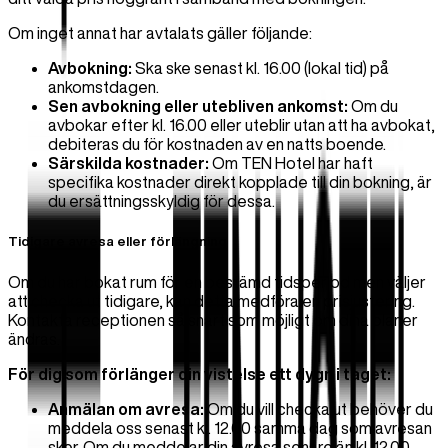
Om inget annat har avtalats gäller följande:
Avbokning:
Ska ske senast kl. 16.00 (lokal tid) på
ankomstdagen.
Sen avbokning eller utebliven ankomst:
Om du
avbokar efter kl. 16.00 eller uteblir utan att ha avbokat,
debiteras du för kostnaden av en natts boende.
Särskilda kostnader:
Om TEN Hotel har haft
specifika kostnader direkt kopplade till din bokning, är
du ersättningsskyldig för dessa.
Tidigare avresa eller förlängning
Om du har bokat rum för en bestämd tidsperiod men väljer
att checka ut tidigare, kan detta medföra en prisjustering.
Kontakta receptionen så snart som möjligt om dina planer
ändras.
För dig som förlänger din vistelse ett dygn i taget:
Anmälan om avresa:
Om du vill checka ut behöver du
meddela oss senast kl. 12.00 samma dag som avresan
sker. Om du meddelar din avresa senare än kl. 12.00