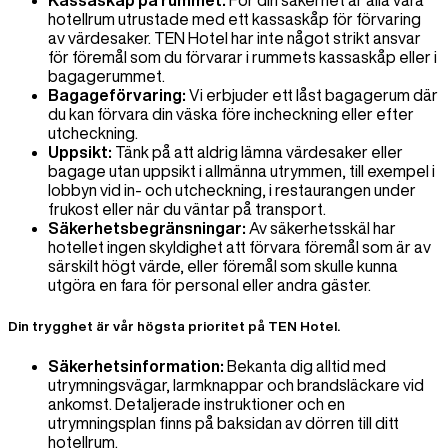
Kassaskåp på rummet:
För din säkerhet är alla våra
hotellrum utrustade med ett kassaskåp för förvaring
av värdesaker. TEN Hotel har inte något strikt ansvar
för föremål som du förvarar i rummets kassaskåp eller i
bagagerummet.
Bagageförvaring:
Vi erbjuder ett låst bagagerum där
du kan förvara din väska före incheckning eller efter
utcheckning.
Uppsikt:
Tänk på att aldrig lämna värdesaker eller
bagage utan uppsikt i allmänna utrymmen, till exempel i
lobbyn vid in- och utcheckning, i restaurangen under
frukost eller när du väntar på transport.
Säkerhetsbegränsningar:
Av säkerhetsskäl har
hotellet ingen skyldighet att förvara föremål som är av
särskilt högt värde, eller föremål som skulle kunna
utgöra en fara för personal eller andra gäster.
Din trygghet är vår högsta prioritet på TEN Hotel.
Säkerhetsinformation:
Bekanta dig alltid med
utrymningsvägar, larmknappar och brandsläckare vid
ankomst. Detaljerade instruktioner och en
utrymningsplan finns på baksidan av dörren till ditt
hotellrum.