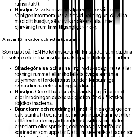
rumsintäkt).
Husdjur:
Vi välkomnar husdjur i vissa av våra rum.
Vänligen informera oss alltid vid bokning om du vill ta
med ditt husdjur, så att vi kan säkerställa att ett
djurvänligt rum finns tillgängligt för dig.
Ansvar för skador och extra kostnader
Som gäst på TEN Hotel ansvarar du för skador som du, dina
besökare eller dina husdjur orsakar på hotellets egendom.
Skadegörelse och sanering:
Vid skadegörelse eller
rökning i rummet eller i hotellets övriga allmänna
utrymmen efterdebiteras kunden för samtliga
reparations- och saneringskostnader.
Husdjur:
Om ett husdjur orsakar skada på rummet
eller inredningen debiteras gästen för de faktiska
följdkostnaderna.
Brandlarm och räddningstjänst:
Om en gäst genom
oaktsamhet (t.ex. rökning, matlagning på rummet eller
otillåten hantering av brandskyddsutrustning) utlöser
brandlarm eller sprinkler, debiteras gästen för de
kostnader som uppstår. Detta inkluderar kostnader för