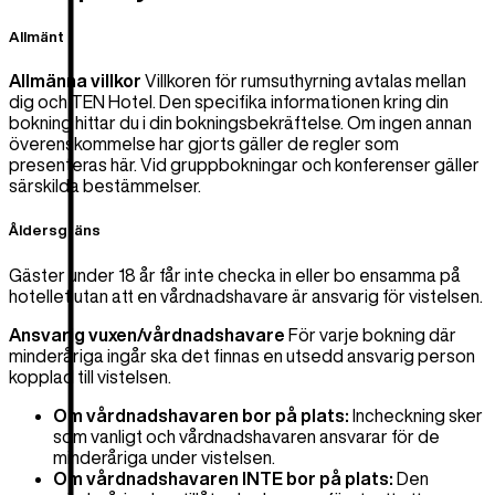
Allmänt
Allmänna villkor
Villkoren för rumsuthyrning avtalas mellan
dig och TEN Hotel. Den specifika informationen kring din
bokning hittar du i din bokningsbekräftelse. Om ingen annan
överenskommelse har gjorts gäller de regler som
presenteras här. Vid gruppbokningar och konferenser gäller
särskilda bestämmelser.
Åldersgräns
Gäster under 18 år får inte checka in eller bo ensamma på
hotellet utan att en vårdnadshavare är ansvarig för vistelsen.
Ansvarig vuxen/vårdnadshavare
För varje bokning där
minderåriga ingår ska det finnas en utsedd ansvarig person
kopplad till vistelsen.
Om vårdnadshavaren bor på plats:
Incheckning sker
som vanligt och vårdnadshavaren ansvarar för de
minderåriga under vistelsen.
Om vårdnadshavaren INTE bor på plats:
Den