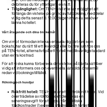
debiteras du för ytterligare en natt.
Tillgänglighet:
Om TEN Hotel inte har möjlighet att
förlänga din vistelse på grund av fullbokning, meddelar
vi dig detta senast kl. 12.00 dagen innan du behöver
lämna hotellet.
Vårt åtagande och dina önskemål
Om vi mot förmodan inte kan erbjuda dig det rum som
bokats, har du rätt till ett likvärdigt eller bättre rum hos oss
på TEN Hotel, alternativt på ett hotell med likvärdig standard
utan extra kostnad.
För att vi ska kunna förbereda din vistelse på bästa sätt ber
vi dig att informera oss om eventuella särskilda önskemål
redan vid bokningstillfället.
Rökning och husdjur
Rökfritt hotell:
TEN Hotel är ett helt rökfritt hotell. Vid
överträdelse av rökförbudet debiteras en
saneringsavgift för att täcka våra faktiska
följdkostnader (t.ex. extra städning och förlust av